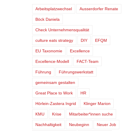
Arbeitsplatzwechsel
Ausserdorfer Renate
Böck Daniela
Check Unternehmensqualität
culture eats strategy
DIY
EFQM
EU Taxonomie
Excellence
Excellence-Modell
FACT-Team
Führung
Führungswerkstatt
gemeinsam gestalten
Great Place to Work
HR
Hörlein-Zastera Ingrid
Klinger Marion
KMU
Krise
Mitarbeiter*innen suche
Nachhaltigkeit
Neubeginn
Neuer Job