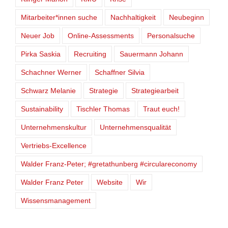
Mitarbeiter*innen suche
Nachhaltigkeit
Neubeginn
Neuer Job
Online-Assessments
Personalsuche
Pirka Saskia
Recruiting
Sauermann Johann
Schachner Werner
Schaffner Silvia
Schwarz Melanie
Strategie
Strategiearbeit
Sustainability
Tischler Thomas
Traut euch!
Unternehmenskultur
Unternehmensqualität
Vertriebs-Excellence
Walder Franz-Peter; #gretathunberg #circulareconomy
Walder Franz Peter
Website
Wir
Wissensmanagement